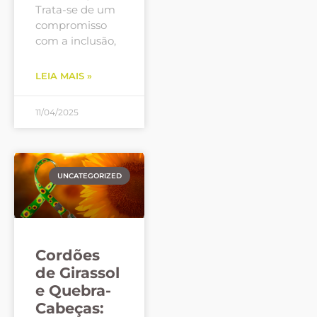
Trata-se de um
compromisso
com a inclusão,
LEIA MAIS »
11/04/2025
UNCATEGORIZED
Cordões
de Girassol
e Quebra-
Cabeças: