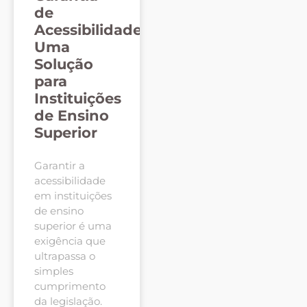
de
Acessibilidade:
Uma
Solução
para
Instituições
de Ensino
Superior
Garantir a
acessibilidade
em instituições
de ensino
superior é uma
exigência que
ultrapassa o
simples
cumprimento
da legislação.