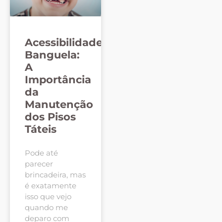
Acessibilidade
Banguela:
A
Importância
da
Manutenção
dos Pisos
Táteis
Pode até
parecer
brincadeira, mas
é exatamente
isso que vejo
quando me
deparo com