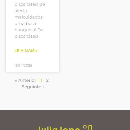
pisos táteis de
alerta
malcuidados:
uma boca
banguela! Os
pisos táteis
LEIA MAIS »
11/04/2025
« Anterior
1
2
Seguinte »