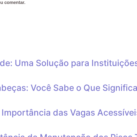
eu comentar.
ade: Uma Solução para Instituiçõe
abeças: Você Sabe o Que Signifi
 A Importância das Vagas Acessív