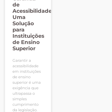
de
Acessibilidade:
Uma
Solução
para
Instituições
de Ensino
Superior
Garantir a
acessibilidade
em instituições
de ensino
superior é uma
exigência que
ultrapassa o
simples
cumprimento
da legislação.