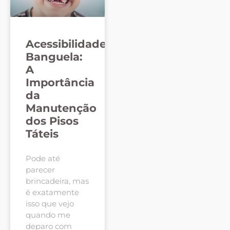
Acessibilidade
Banguela:
A
Importância
da
Manutenção
dos Pisos
Táteis
Pode até
parecer
brincadeira, mas
é exatamente
isso que vejo
quando me
deparo com