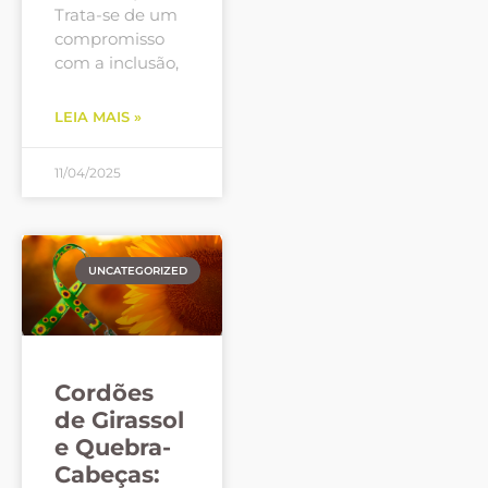
Trata-se de um
compromisso
com a inclusão,
LEIA MAIS »
11/04/2025
UNCATEGORIZED
Cordões
de Girassol
e Quebra-
Cabeças: