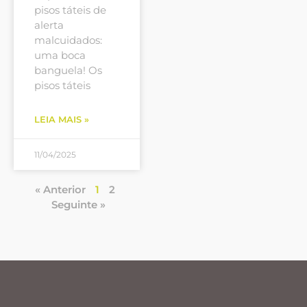
pisos táteis de
alerta
malcuidados:
uma boca
banguela! Os
pisos táteis
LEIA MAIS »
11/04/2025
« Anterior
1
2
Seguinte »