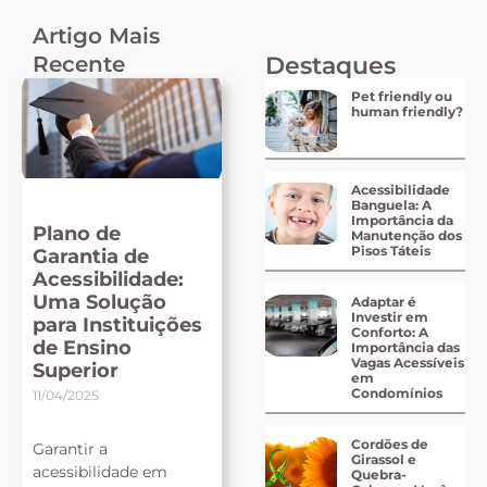
Artigo Mais
Recente
Destaques
Pet friendly ou
human friendly?
Acessibilidade
Banguela: A
Importância da
Plano de
Manutenção dos
Pisos Táteis
Garantia de
Acessibilidade:
Uma Solução
Adaptar é
Investir em
para Instituições
Conforto: A
de Ensino
Importância das
Vagas Acessíveis
Superior
em
Condomínios
11/04/2025
Cordões de
Garantir a
Girassol e
acessibilidade em
Quebra-